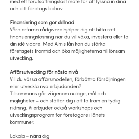
med ett förutsättningslöst möte för att lyssna in dina
och ditt företags behov.
Finansiering som gör skillnad
Våra erfarna rådgivare hjälper dig att hitta rätt
finansieringslösning när du vill växa, investera eller ta
din idé vidare. Med Almis lån kan du stärka
företagets framtid och öka möjligheterna till lönsam
utveckling.
Affärsutveckling för nästa nivå
Vill du vässa affärsmodellen, förbättra försäljningen
eller utveckla nya erbjudanden?
Tillsammans går vi igenom nuläge, mål och
möjligheter – och stöttar dig i att ta fram en tydlig
riktning. Vi erbjuder också workshops och
utvecklingsprogram för företagare i länets
kommuner.
Lokala – nära dig