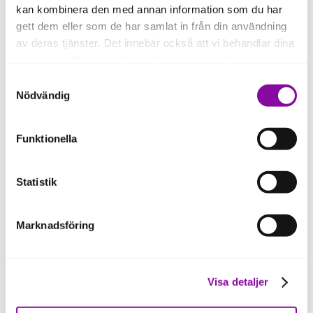
kan kombinera den med annan information som du har
gett dem eller som de har samlat in från din användning
av deras tjänster. Det innebär också att vi behandlar dina
personuppgifter som du kan läsa mer om
här
.
Samtyckesval
Om du klickar på avvisa kommer användning av kakor
Nödvändig
eller delning av information enligt ovan, inte att ske,
förutom för kakor som är nödvändiga för att hemsidan
Funktionella
lawina.poles@almi.se
ska fungera se mer under inställningar.
Statistik
Lawina Poles, rådgivare
Marknadsföring
Visa detaljer