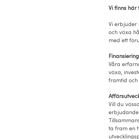
Vi finns här
Vi erbjuder 
och växa hål
med ett föru
Finansiering
Våra erfarna
växa, invest
framtid och 
Affärsutveck
Vill du väss
erbjudande
Tillsammans 
ta fram en t
utvecklings