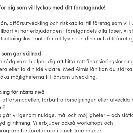
 för dig som vill lyckas med ditt företagande!
lån, affärsutveckling och riskkapital till företag som vill
lbart Vi har erbjudanden i företgandets alla faser. Vi sta
tsättningslöst möte för att lyssna in dina och ditt föret
 som gör skillnad
 rådgivare hjälper dig att hitta rätt finansieringslösning
era eller ta din idé vidare. Med Almis lån kan du stärka
öka möjligheterna till lönsam utveckling.
ling för nästa nivå
a affärsmodellen, förbättra försäljningen eller utveckla
n?
går vi igenom nuläge, mål och möjligheter – och stöttar
ydlig riktning. Vi erbjuder också workshops och
program för företagare i länets kommuner.