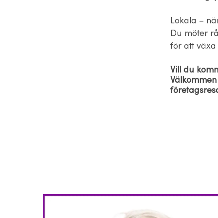
Lokala – nä
Du möter rå
för att växa
Vill du kom
Välkommen at
företagsres