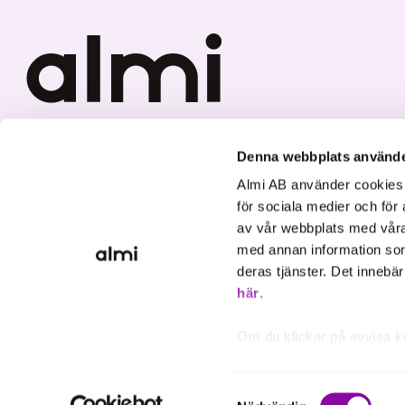
Vi investerar i hållbar tillväxt
Denna webbplats använde
Almi AB använder cookies fö
för sociala medier och för 
av vår webbplats med våra
med annan information som
deras tjänster. Det innebä
här
.
Om du klickar på avvisa k
inte att ske, förutom för 
inställningar.
Samtyckesval