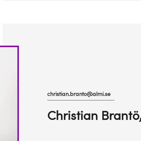
christian.branto@almi.se
Christian Brantö