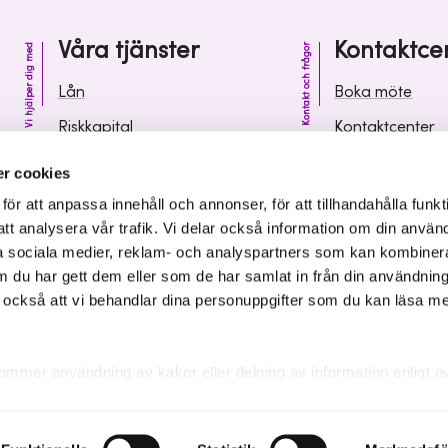
Våra tjänster
Kontaktce
Vi hjälper dig med
Kontakt och frågor
Lån
Boka möte
Riskkapital
Kontaktcenter
Affärsutveckling
Vanliga frågor 
r cookies
Kunskap och inspiration
Leverantörsinf
r att anpassa innehåll och annonser, för att tillhandahålla funkt
att analysera vår trafik. Vi delar också information om din använ
 sociala medier, reklam- och analyspartners som kan kombiner
 du har gett dem eller som de har samlat in från din användnin
r också att vi behandlar dina personuppgifter som du kan läsa m
ommer användning av kakor eller delning av information enligt o
kakor som är nödvändiga för att hemsidan ska fungera se mer und