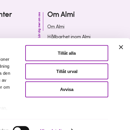
nter
Om Almi
Lär dig mer om oss
Om Almi
Hållbarhet inom Almi
& svar
Organisation
Tillåt alla
ormation
Karriär
ioner
dning
Upphandlingar
Tillåt urval
a den
Media och press
g av
er om
Avvisa
van,
er