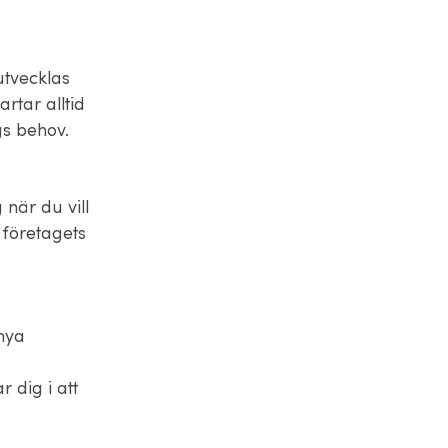
 utvecklas
rtar alltid
ags behov.
 när du vill
 företagets
 nya
 dig i att