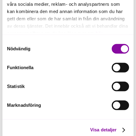
Anton Manhem
våra sociala medier, reklam- och analyspartners som
kan kombinera den med annan information som du har
gett dem eller som de har samlat in från din användning
av deras tjänster. Det innebär också att vi behandlar dina
personuppgifter som du kan läsa mer om
här
.
Projektledare Mälardalen
Samtyckesval
Om du klickar på avvisa kommer användning av kakor
Nödvändig
eller delning av information enligt ovan, inte att ske,
Sara Haffling
förutom för kakor som är nödvändiga för att hemsidan
Funktionella
ska fungera se mer under inställningar.
Statistik
Marknadsföring
Vill du utveckla dig själv och ditt
Visa detaljer
företag?