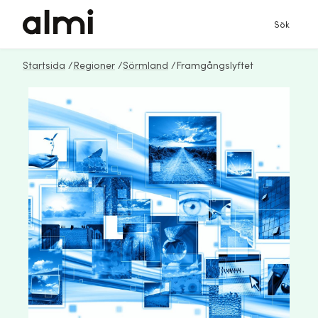
Sök
Startsida
/
Regioner
/
Sörmland
/
Framgångslyftet