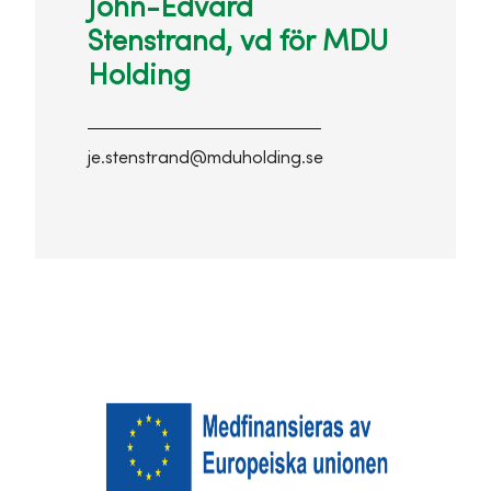
John-Edvard
Stenstrand, vd för MDU
Holding
je.stenstrand@mduholding.se