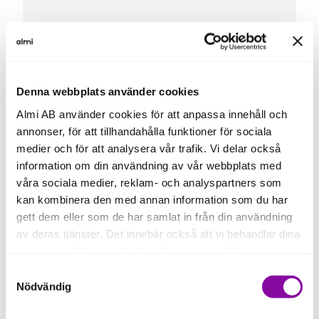
Sanela Cehic, rådgivare
och projektledare
Denna webbplats använder cookies
Almi AB använder cookies för att anpassa innehåll och
sanela.cehic@almi.se
annonser, för att tillhandahålla funktioner för sociala
medier och för att analysera vår trafik. Vi delar också
information om din användning av vår webbplats med
våra sociala medier, reklam- och analyspartners som
kan kombinera den med annan information som du har
gett dem eller som de har samlat in från din användning
av deras tjänster. Det innebär också att vi behandlar dina
personuppgifter som du kan läsa mer om
här
.
Samtyckesval
Om du klickar på avvisa kommer användning av kakor
Nödvändig
eller delning av information enligt ovan, inte att ske,
förutom för kakor som är nödvändiga för att hemsidan