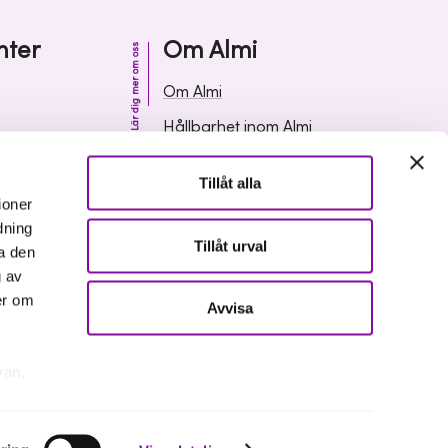
nter
Om Almi
Lär dig mer om oss
Om Almi
Hållbarhet inom Almi
& svar
Organisation
Tillåt alla
ormation
Karriär
ioner
dning
Upphandlingar
Tillåt urval
a den
Media och press
g av
er om
Avvisa
van,
er