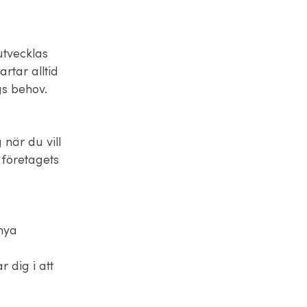
 utvecklas
rtar alltid
ags behov.
 när du vill
 företagets
 nya
 dig i att