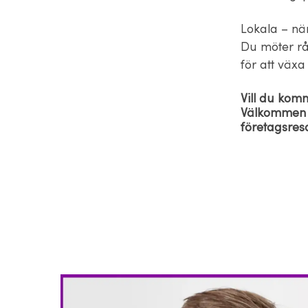
Lokala – nä
Du möter rå
för att växa
Vill du kom
Välkommen at
företagsres