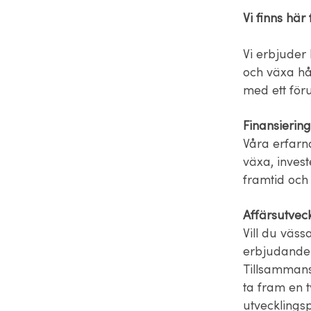
Vi finns här
Vi erbjuder 
och växa hål
med ett föru
Finansiering
Våra erfarna
växa, invest
framtid och 
Affärsutveck
Vill du väss
erbjudande
Tillsammans 
ta fram en t
utvecklings