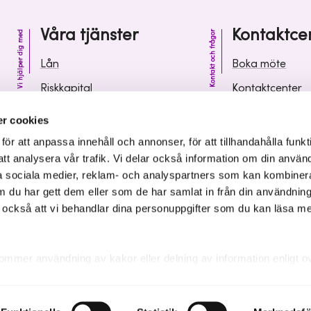
Våra tjänster
Kontaktce
Vi hjälper dig med
Kontakt och frågor
Lån
Boka möte
Riskkapital
Kontaktcenter
Affärsutveckling
Vanliga frågor 
r cookies
Kunskap och inspiration
Leverantörsinf
r att anpassa innehåll och annonser, för att tillhandahålla funkt
att analysera vår trafik. Vi delar också information om din använ
 sociala medier, reklam- och analyspartners som kan kombiner
 du har gett dem eller som de har samlat in från din användnin
r också att vi behandlar dina personuppgifter som du kan läsa m
ommer användning av kakor eller delning av information enligt o
kakor som är nödvändiga för att hemsidan ska fungera se mer und