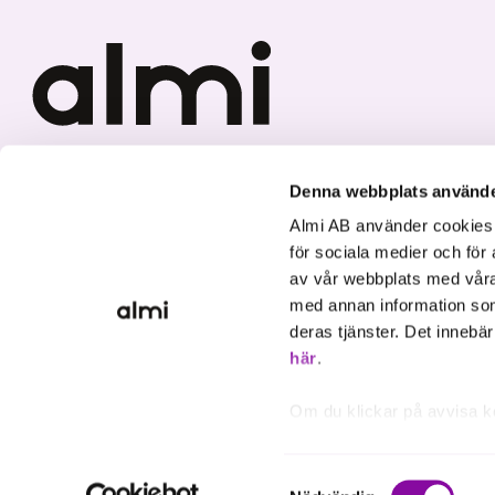
Vi investerar i hållbar tillväxt
Denna webbplats använde
Almi AB använder cookies fö
för sociala medier och för 
av vår webbplats med våra
med annan information som
deras tjänster. Det innebä
här
.
Om du klickar på avvisa k
inte att ske, förutom för 
inställningar.
Samtyckesval