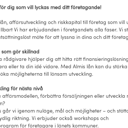
 för dig som vill lyckas med ditt företagande!
lån, affärsutveckling och riskkapital till företag som vill
lbart Vi har erbjudanden i företgandets alla faser. Vi sta
tsättningslöst möte för att lyssna in dina och ditt föret
 som gör skillnad
 rådgivare hjälper dig att hitta rätt finansieringslösning
era eller ta din idé vidare. Med Almis lån kan du stärka
öka möjligheterna till lönsam utveckling.
ling för nästa nivå
a affärsmodellen, förbättra försäljningen eller utveckla
n?
går vi igenom nuläge, mål och möjligheter – och stöttar
ydlig riktning. Vi erbjuder också workshops och
program för företagare i länets kommuner.