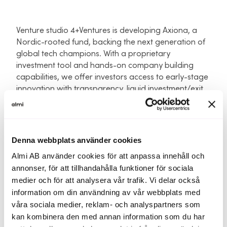
Venture studio 4+Ventures is developing Axiona, a
Nordic-rooted fund, backing the next generation of
global tech champions. With a proprietary
investment tool and hands-on company building
capabilities, we offer investors access to early-stage
innovation with transparency, liquid investment/exit
opportunities - where the next Spotify won’t slip
away. Today a team of ten and a t/o of 10 MSEK.
Kravprofil - styrelseprofil
Denna webbplats använder cookies
We’re seeking an advisor with a proven track record
Almi AB använder cookies för att anpassa innehåll och
in venture capital or private equity fund
annonser, för att tillhandahålla funktioner för sociala
management. Ideally, this person has raised and
medier och för att analysera vår trafik. Vi delar också
deployed multiple funds, worked closely with LPs,
information om din användning av vår webbplats med
and served on investment committees or LPACs. Their
våra sociala medier, reklam- och analyspartners som
guidance will help us structure Axiona to meet
kan kombinera den med annan information som du har
institutional standards and inspire confidence among