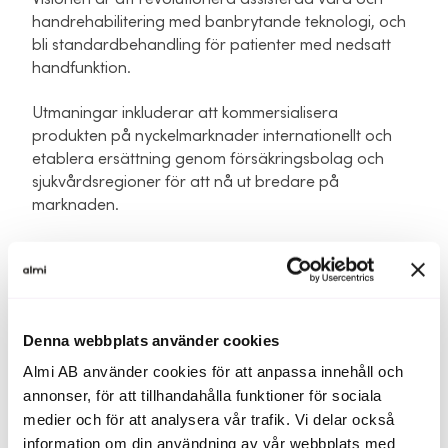
handrehabilitering med banbrytande teknologi, och
bli standardbehandling för patienter med nedsatt
handfunktion.
Utmaningar inkluderar att kommersialisera
produkten på nyckelmarknader internationellt och
etablera ersättning genom försäkringsbolag och
sjukvårdsregioner för att nå ut bredare på
marknaden.
Bolaget har etablerad försäljning i Skandinavien,
Tyskland och försäljning i USA är initierad. USA och
Tyskland är bolagets viktigaste och mest prioriterade
marknader och där kommersiella investeringar och
Denna webbplats använder cookies
initiativ kommer att prioriteras i första hand. Arbetet
att etablera försäljning på fler marknader i Europa
Almi AB använder cookies för att anpassa innehåll och
är initierat.
annonser, för att tillhandahålla funktioner för sociala
medier och för att analysera vår trafik. Vi delar också
information om din användning av vår webbplats med