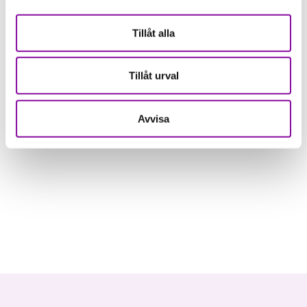
Stark analytisk förmåga för att utvärdera marknader
och utveckla effektiva marknadsinträdesstrategier
Tillåt alla
Entreprenöriell och resultatorienterad med förmåga
att driva projekt från idé till genomförande
Tillåt urval
Kulturellt lyhörd med förmåga att navigera i olika
affärskulturer
Avvisa
Läs mer om Bioservo på deras hemsida