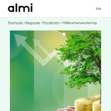
Sök
Startsida
/
Regioner
/
Stockholm
/
Hållbarhetsworkshop