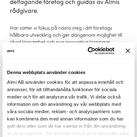
deltagande företag och guidas av Almis
rådgivare.
Här sätter vi fokus på nästa steg i ditt företags
hållbara utveckling och ger därigenom möjlighet till
ökad lönsamhet och nya innovativa lösningar.
Workshopen är praktiskt orienterad och ni kommer
att arbeta med de för er verksamhet relevanta
hållbarhetsfrågorna, samtidigt som ni får inspiration
Denna webbplats använder cookies
och erfarenheter från workshopledarna och övriga
Almi AB använder cookies för att anpassa innehåll och
deltagande företag.​
annonser, för att tillhandahålla funktioner för sociala
medier och för att analysera vår trafik. Vi delar också
information om din användning av vår webbplats med
Almis hållbarhetsworkshop hjälper dig att:​
våra sociala medier, reklam- och analyspartners som
Identifiera vilka hållbarhetsområden som är
kan kombinera den med annan information som du har
relevanta för din verksamhet​
gett dem eller som de har samlat in från din användning
av deras tjänster. Det innebär också att vi behandlar dina
Göra en väsentlighetsanalys för att förstå vad som