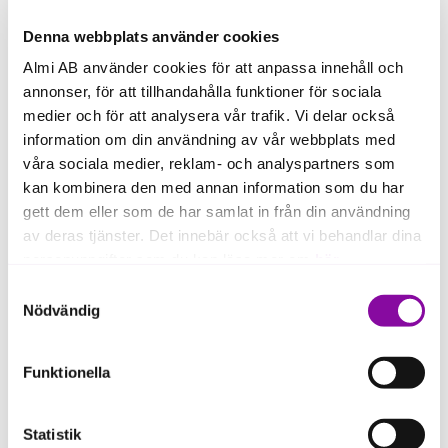
Denna webbplats använder cookies
Almi AB använder cookies för att anpassa innehåll och
Bolagets namn
annonser, för att tillhandahålla funktioner för sociala
medier och för att analysera vår trafik. Vi delar också
information om din användning av vår webbplats med
våra sociala medier, reklam- och analyspartners som
Mailadress
kan kombinera den med annan information som du har
gett dem eller som de har samlat in från din användning
av deras tjänster. Det innebär också att vi behandlar dina
personuppgifter som du kan läsa mer om
här
.
Organisationsnummer
Samtyckesval
Om du klickar på avvisa kommer användning av kakor
Nödvändig
eller delning av information enligt ovan, inte att ske,
förutom för kakor som är nödvändiga för att hemsidan
Funktionella
ska fungera se mer under inställningar.
Statistik
Skicka