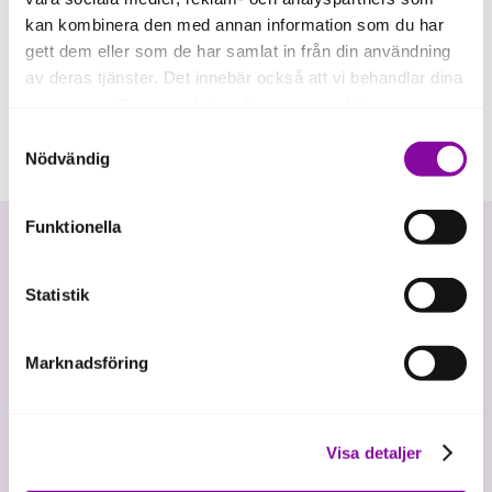
kan kombinera den med annan information som du har
gett dem eller som de har samlat in från din användning
av deras tjänster. Det innebär också att vi behandlar dina
personuppgifter som du kan läsa mer om
här
.
Samtyckesval
Om du klickar på avvisa kommer användning av kakor
Nödvändig
eller delning av information enligt ovan, inte att ske,
förutom för kakor som är nödvändiga för att hemsidan
Funktionella
ska fungera se mer under inställningar.
Statistik
Marknadsföring
Vi investerar i hållbar tillväxt
Visa detaljer