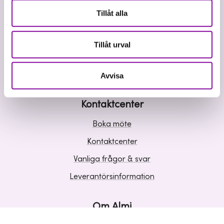
Våra tjänster
Tillåt alla
Lån
Riskkapital
Tillåt urval
Affärsutveckling
Kunskap och inspiration
Avvisa
Kontaktcenter
Boka möte
Kontaktcenter
Vanliga frågor & svar
Leverantörsinformation
Om Almi