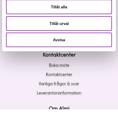
Våra tjänster
Tillåt alla
Lån
Riskkapital
Tillåt urval
Affärsutveckling
Kunskap och inspiration
Avvisa
Kontaktcenter
Boka möte
Kontaktcenter
Vanliga frågor & svar
Leverantörsinformation
Om Almi