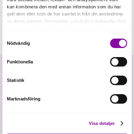
kan kombinera den med annan information som du har
gett dem eller som de har samlat in från din användning
av deras tjänster. Det innebär också att vi behandlar dina
personuppgifter som du kan läsa mer om
här
.
Samtyckesval
Om du klickar på avvisa kommer användning av kakor
Nödvändig
eller delning av information enligt ovan, inte att ske,
förutom för kakor som är nödvändiga för att hemsidan
Funktionella
ska fungera se mer under inställningar.
Statistik
Marknadsföring
Vi investerar i hållbar tillväxt
Visa detaljer