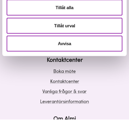
Våra tjänster
Tillåt alla
Lån
Riskkapital
Tillåt urval
Affärsutveckling
Kunskap och inspiration
Avvisa
Kontaktcenter
Boka möte
Kontaktcenter
Vanliga frågor & svar
Leverantörsinformation
Om Almi