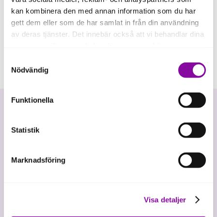
kan kombinera den med annan information som du har
gett dem eller som de har samlat in från din användning
av deras tjänster. Det innebär också att vi behandlar dina
personuppgifter som du kan läsa mer om
här
.
Samtyckesval
Om du klickar på avvisa kommer användning av kakor
Nödvändig
eller delning av information enligt ovan, inte att ske,
förutom för kakor som är nödvändiga för att hemsidan
Funktionella
ska fungera se mer under inställningar.
Statistik
Marknadsföring
Vi investerar i hållbar tillväxt
Visa detaljer