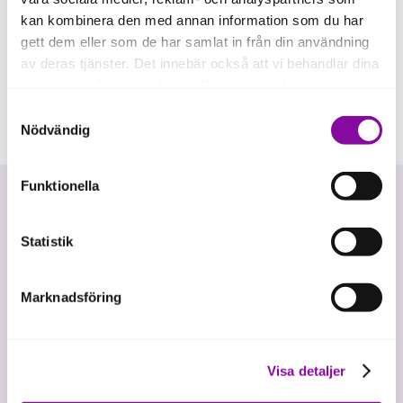
kan kombinera den med annan information som du har
gett dem eller som de har samlat in från din användning
av deras tjänster. Det innebär också att vi behandlar dina
personuppgifter som du kan läsa mer om
här
.
Samtyckesval
Om du klickar på avvisa kommer användning av kakor
Nödvändig
eller delning av information enligt ovan, inte att ske,
förutom för kakor som är nödvändiga för att hemsidan
Funktionella
ska fungera se mer under inställningar.
Statistik
Marknadsföring
Vi investerar i hållbar tillväxt
Visa detaljer