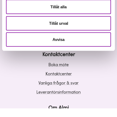
Våra tjänster
Tillåt alla
Lån
Riskkapital
Tillåt urval
Affärsutveckling
Kunskap och inspiration
Avvisa
Kontaktcenter
Boka möte
Kontaktcenter
Vanliga frågor & svar
Leverantörsinformation
Om Almi