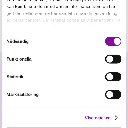
kan kombinera den med annan information som du har
gett dem eller som de har samlat in från din användning
av deras tjänster. Det innebär också att vi behandlar dina
personuppgifter som du kan läsa mer om
här
.
Samtyckesval
Om du klickar på avvisa kommer användning av kakor
Nödvändig
eller delning av information enligt ovan, inte att ske,
förutom för kakor som är nödvändiga för att hemsidan
Funktionella
ska fungera se mer under inställningar.
Statistik
Marknadsföring
Vi investerar i hållbar tillväxt
Visa detaljer