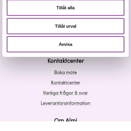
Våra tjänster
Tillåt alla
Lån
Riskkapital
Tillåt urval
Affärsutveckling
Kunskap och inspiration
Avvisa
Kontaktcenter
Boka möte
Kontaktcenter
Vanliga frågor & svar
Leverantörsinformation
Om Almi