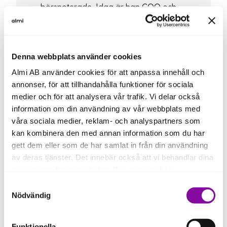
börsnoterade. Idag är han COO och
medgrundare på Meetric, en AI-driven
samtalsplattform i snabb tillväxt.
Marcus har lett flera lyckade
kapitalresningar och har stark
Denna webbplats använder cookies
erfarenhet av att attrahera både VC-
Almi AB använder cookies för att anpassa innehåll och
och strategiska investerare.
annonser, för att tillhandahålla funktioner för sociala
medier och för att analysera vår trafik. Vi delar också
information om din användning av vår webbplats med
våra sociala medier, reklam- och analyspartners som
kan kombinera den med annan information som du har
gett dem eller som de har samlat in från din användning
av deras tjänster. Det innebär också att vi behandlar dina
personuppgifter som du kan läsa mer om
här
.
Samtyckesval
Om du klickar på avvisa kommer användning av kakor
Nödvändig
eller delning av information enligt ovan, inte att ske,
förutom för kakor som är nödvändiga för att hemsidan
Funktionella