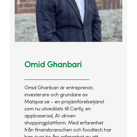
Omid Ghanbari
Omid Ghanbari är entreprenör,
investerare och grundare av
Matspar.se – en prisjämförelsetjänst
som nu utvecklats till Cartly, en
appbaserad, AI-driven
shoppingplattform. Med erfarenhet
från finansbranschen och foodtech har
han över tio års erfarenhet av att