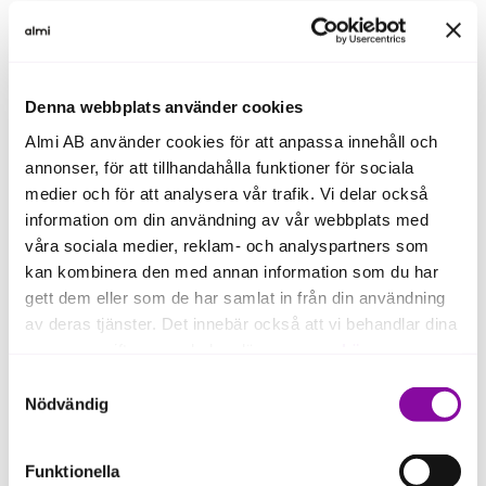
Detta koncept är vi ensamma med att erbjuda inom
professionella arbetsbåtar, vilket gör att många
större företag och myndigheter har vänt sig till oss.
Denna webbplats använder cookies
Vår första modell i denna serie är redan såld och
kommer levereras i kvartal 1, 2025.
Almi AB använder cookies för att anpassa innehåll och
annonser, för att tillhandahålla funktioner för sociala
Vi ser stora tillväxtmöjligheter för våra professionella
medier och för att analysera vår trafik. Vi delar också
arbetsbåtar tack varde den anpassningsbara
information om din användning av vår webbplats med
modellen vi nu tagit fram. Victum Boats är därför
våra sociala medier, reklam- och analyspartners som
motorn på vår fortsatta tillväxtresa.
kan kombinera den med annan information som du har
gett dem eller som de har samlat in från din användning
av deras tjänster. Det innebär också att vi behandlar dina
personuppgifter som du kan läsa mer om
här
.
Kravprofil styrelsearbetare
Samtyckesval
Vi söker en ordförande.
Om du klickar på avvisa kommer användning av kakor
Nödvändig
eller delning av information enligt ovan, inte att ske,
Vi söker dig som kan vara en drivande kraft i vår
förutom för kakor som är nödvändiga för att hemsidan
Funktionella
pågående tillväxtresa. Du tar rollen som ordförande
ska fungera se mer under inställningar.