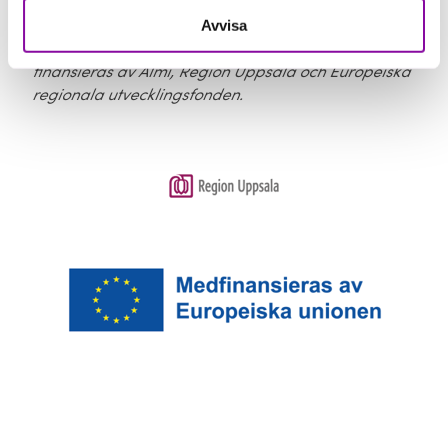
utveckla förmåga till omställning, förnyelse och
Avvisa
förändringsledning. Detta i effektiv samverkan med
och utveckling av omgivande stödsystem. Projektet
finansieras av Almi, Region Uppsala och Europeiska
regionala utvecklingsfonden.