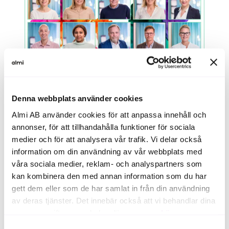
Denna webbplats använder cookies
Almi AB använder cookies för att anpassa innehåll och
annonser, för att tillhandahålla funktioner för sociala
medier och för att analysera vår trafik. Vi delar också
information om din användning av vår webbplats med
våra sociala medier, reklam- och analyspartners som
kan kombinera den med annan information som du har
gett dem eller som de har samlat in från din användning
Vad är ditt nästa steg i
av deras tjänster. Det innebär också att vi behandlar dina
personuppgifter som du kan läsa mer om
här
.
ditt företagande? Få
Samtyckesval