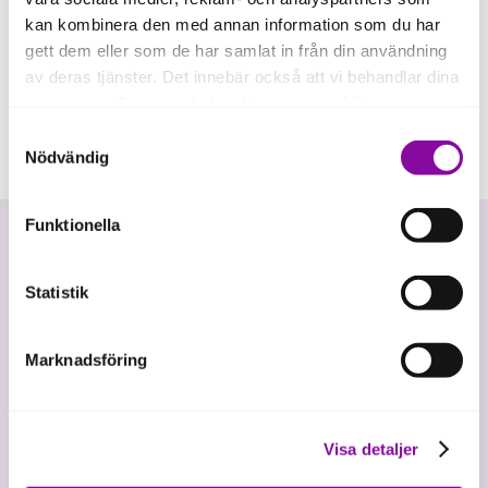
kan kombinera den med annan information som du har
gett dem eller som de har samlat in från din användning
av deras tjänster. Det innebär också att vi behandlar dina
personuppgifter som du kan läsa mer om
här
.
Samtyckesval
Om du klickar på avvisa kommer användning av kakor
Nödvändig
eller delning av information enligt ovan, inte att ske,
förutom för kakor som är nödvändiga för att hemsidan
Funktionella
ska fungera se mer under inställningar.
Statistik
Marknadsföring
Vi investerar i hållbar tillväxt
Visa detaljer