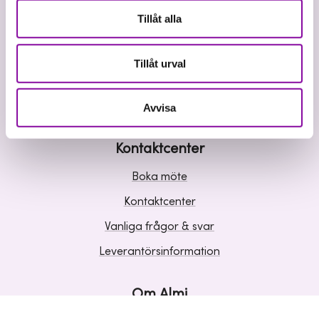
Våra tjänster
Tillåt alla
Lån
Riskkapital
Tillåt urval
Affärsutveckling
Kunskap och inspiration
Avvisa
Kontaktcenter
Boka möte
Kontaktcenter
Vanliga frågor & svar
Leverantörsinformation
Om Almi