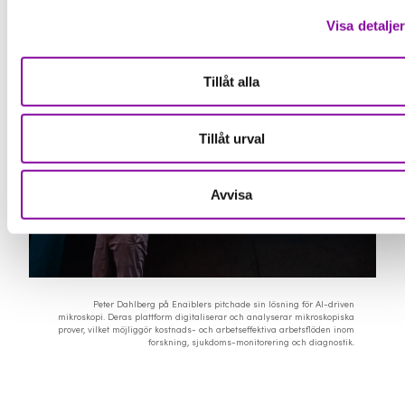
Visa detalje
Tillåt alla
Tillåt urval
Avvisa
Peter Dahlberg på Enaiblers pitchade sin lösning för AI-driven
mikroskopi. Deras plattform digitaliserar och analyserar mikroskopiska
prover, vilket möjliggör kostnads- och arbetseffektiva arbetsflöden inom
forskning, sjukdoms-monitorering och diagnostik.