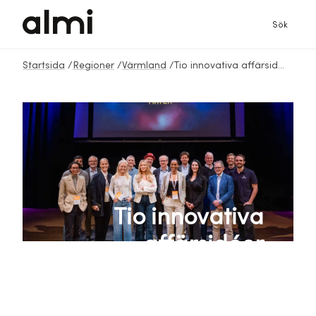
Sök
Startsida
/
Regioner
/
Värmland
/
Tio innovativa affärsidéer pitchades för ett 50-tal investerare
Tio innovativa
affärsidéer
pitchades för ett 50-
tal investerare