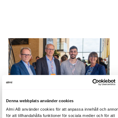
Denna webbplats använder cookies
Almi AB använder cookies för att anpassa innehåll och annon
Anna Lundmark Lundbergh tillsammans med de tre av bolagen i den
för att tillhandahålla funktioner för sociala medier och för att
nionde upplagan av A-match. Från vänster: Lars-Gunnar Strandberg,