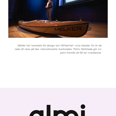
Melker har lovordats för design och hållbarhet i sina kajaker. Nu är de
redo att växa på den internationella marknaden. Patric Stafshede gör sin
pitch framför ett 50-tal investerare.