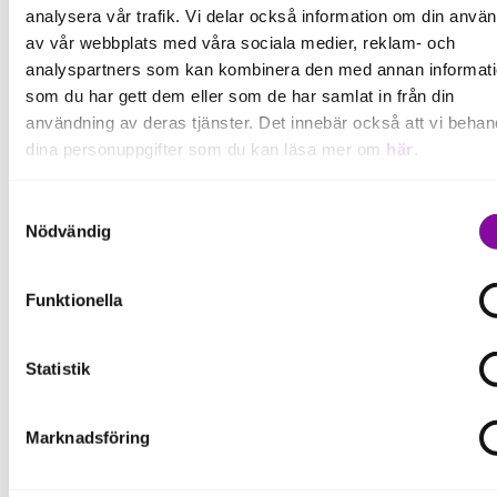
analysera vår trafik. Vi delar också information om din anvä
PostTec, Patric Stafshede, Melker of Sweden, och Mohamed Kabbani,
MediQueue Solutions.
av vår webbplats med våra sociala medier, reklam- och
analyspartners som kan kombinera den med annan informat
som du har gett dem eller som de har samlat in från din
användning av deras tjänster. Det innebär också att vi behan
dina personuppgifter som du kan läsa mer om
här
.
Om du klickar på avvisa kommer användning av kakor eller
Samtyckesval
delning av information enligt ovan, inte att ske, förutom för k
Nödvändig
som är nödvändiga för att hemsidan ska fungera se mer und
inställningar.
Funktionella
Statistik
Marknadsföring
Sandra Challma pitchar in Cognes, som gör det möjligt att upptäcka
demens tidigt via en app i mobiltelefonen.