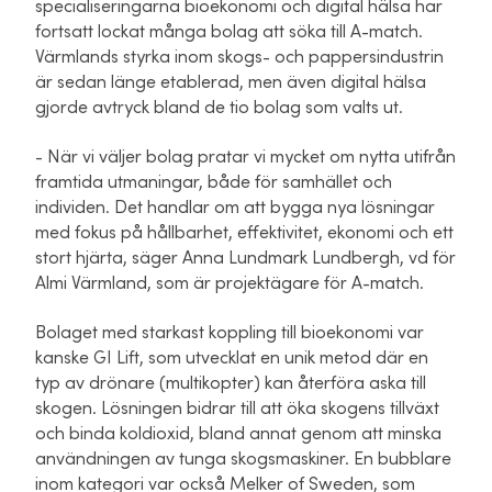
specialiseringarna bioekonomi och digital hälsa har
fortsatt lockat många bolag att söka till A-match.
Värmlands styrka inom skogs- och pappersindustrin
är sedan länge etablerad, men även digital hälsa
gjorde avtryck bland de tio bolag som valts ut.
- När vi väljer bolag pratar vi mycket om nytta utifrån
framtida utmaningar, både för samhället och
individen. Det handlar om att bygga nya lösningar
med fokus på hållbarhet, effektivitet, ekonomi och ett
stort hjärta, säger Anna Lundmark Lundbergh, vd för
Almi Värmland, som är projektägare för A-match.
Bolaget med starkast koppling till bioekonomi var
kanske GI Lift, som utvecklat en unik metod där en
typ av drönare (multikopter) kan återföra aska till
skogen. Lösningen bidrar till att öka skogens tillväxt
och binda koldioxid, bland annat genom att minska
användningen av tunga skogsmaskiner. En bubblare
inom kategori var också Melker of Sweden, som