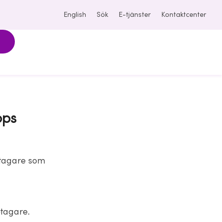
English
Sök
E-tjänster
Kontaktcenter
ops
retagare som
etagare.