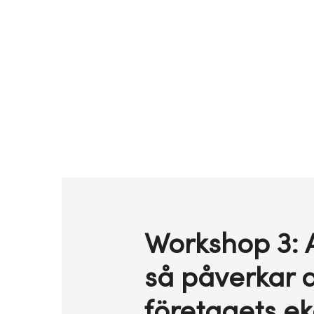
Workshop 3: A
så påverkar d
företagets e