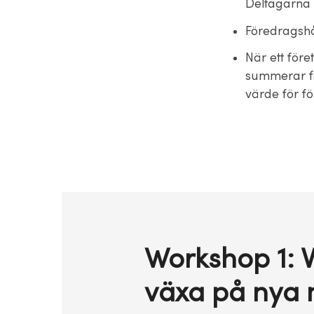
Deltagarna 
Föredragshå
När ett före
summerar fö
värde för fö
Workshop 1: Vi
växa på nya