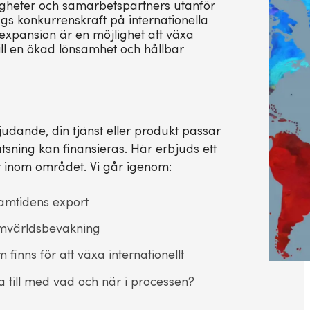
ligheter och samarbetspartners utanför
tags konkurrenskraft på internationella
expansion är en möjlighet att växa
ill en ökad lönsamhet och hållbar
bjudande, din tjänst eller produkt passar
sning kan finansieras. Här erbjuds ett
ter inom området. Vi går igenom:
amtidens export
omvärldsbevakning
 finns för att växa internationellt
a till med vad och när i processen?