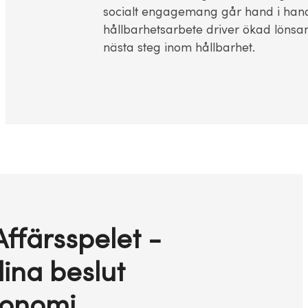
socialt engagemang går hand i hand. 
hållbarhetsarbete driver ökad lönsam
nästa steg inom hållbarhet.
ffärsspelet -
ina beslut
konomi