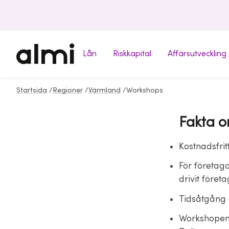
Lån
Riskkapital
Affärsutveckling
Startsida
/
Regioner
/
Värmland
/
Workshops
Fakta o
Kostnadsfrit
För företaga
drivit föret
Tidsåtgång 
Workshopen 