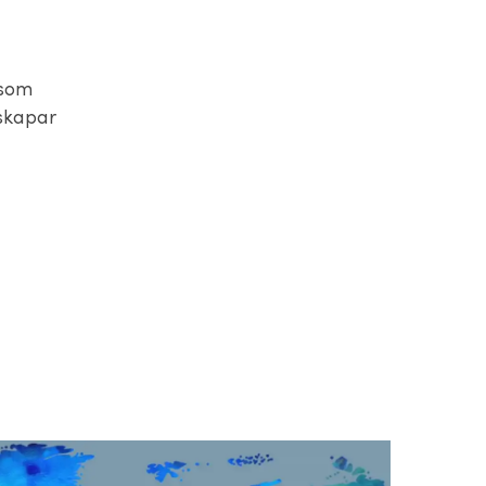
 som
 skapar