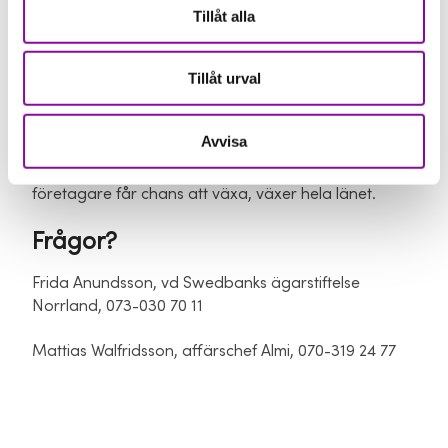
erbjuda ännu fler möjligheter för kvinnor som vill
Tillåt alla
utveckla sina företag och ta nästa steg.
De 4K bidrar också till Västerbottens långsiktiga
Tillåt urval
tillväxt och hållbara utveckling. Genom att stärka
kvinnors företagande ökar mångfalden i näringslivet,
Avvisa
vilket i sin tur skapar fler innovativa lösningar, fler
jobb och ett starkare lokalt samhälle. När fler
företagare får chans att växa, växer hela länet.
Frågor?
Frida Anundsson, vd Swedbanks ägarstiftelse
Norrland, 073-030 70 11
Mattias Walfridsson, affärschef Almi, 070-319 24 77