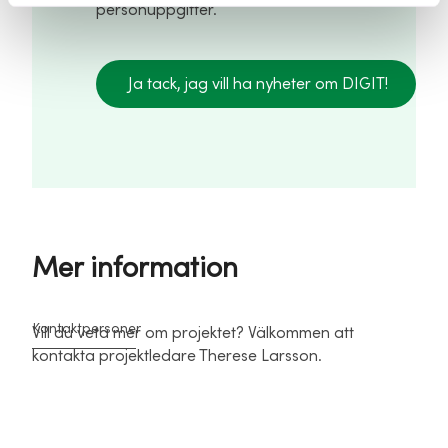
personuppgifter.
Ja tack, jag vill ha nyheter om DIGIT!
Mer information
Kontaktpersoner
Vill du veta mer om projektet? Välkommen att
kontakta projektledare Therese Larsson.