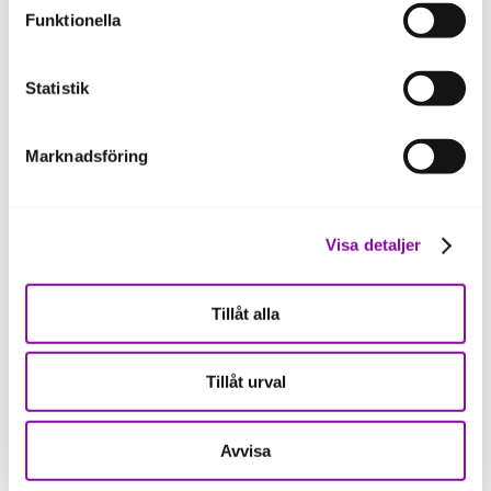
förutom för kakor som är nödvändiga för att hemsidan
För- och efternamn
Funktionella
ska fungera se mer under inställningar.
Statistik
Ange företagsnamn
Marknadsföring
Visa detaljer
Fyll i din e-postadress
Tillåt alla
Tillåt urval
Så hanterar vi dina personuppgifter
Avvisa
Jag samtycker till Almis behandling av mina