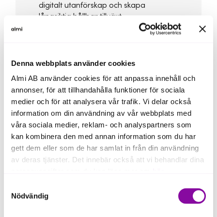
digitalt utanförskap och skapa
långsiktig hållbar tillväxt.
Denna webbplats använder cookies
Almi AB använder cookies för att anpassa innehåll och
annonser, för att tillhandahålla funktioner för sociala
medier och för att analysera vår trafik. Vi delar också
information om din användning av vår webbplats med
våra sociala medier, reklam- och analyspartners som
Ja, jag vill få nyheter om
kan kombinera den med annan information som du har
DIGIT
gett dem eller som de har samlat in från din användning
av deras tjänster. Det innebär också att vi behandlar dina
Vill du få tips om aktiviteter och nyheter från
personuppgifter som du kan läsa mer om
här
.
projektet direkt till din inkorg? Du kan
Samtyckesval
närsomhelst avregistrera dig om du inte vill
Om du klickar på avvisa kommer användning av kakor
Nödvändig
ha fler mejl.
eller delning av information enligt ovan, inte att ske,