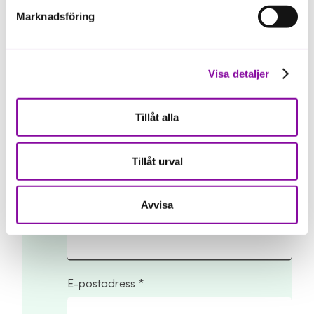
Marknadsföring
Visa detaljer
Intresseanmälan
Tillåt alla
För- och efternamn
Tillåt urval
Avvisa
Fyll i företagets organisationsnummer
E-postadress