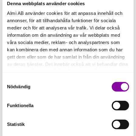
Denna webbplats använder cookies
Almi AB använder cookies för att anpassa innehåll och
annonser, för att tillhandahålla funktioner för sociala
"Hela processen har
medier och för att analysera vår trafik. Vi delar också
varit fantastiskt smidig.
information om din användning av vår webbplats med
våra sociala medier, reklam- och analyspartners som
Det har varit en enorm
kan kombinera den med annan information som du har
trygghet att ha med
gett dem eller som de har samlat in från din användning
Almi. Utan dem hade vi
av deras tjänster. Det innebär också att vi behandlar dina
personuppgifter som du kan läsa mer om
här
.
inte kommit vidare."
Samtyckesval
Om du klickar på avvisa kommer användning av kakor
Nödvändig
eller delning av information enligt ovan, inte att ske,
Ella-Marit Pilto och Linda Nystedt,
förutom för kakor som är nödvändiga för att hemsidan
Tidlösa Design
Funktionella
ska fungera se mer under inställningar.
Statistik