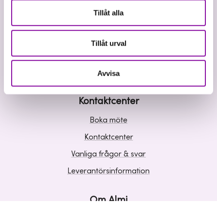
Våra tjänster
Tillåt alla
Lån
Riskkapital
Tillåt urval
Affärsutveckling
Kunskap och inspiration
Avvisa
Kontaktcenter
Boka möte
Kontaktcenter
Vanliga frågor & svar
Leverantörsinformation
Om Almi