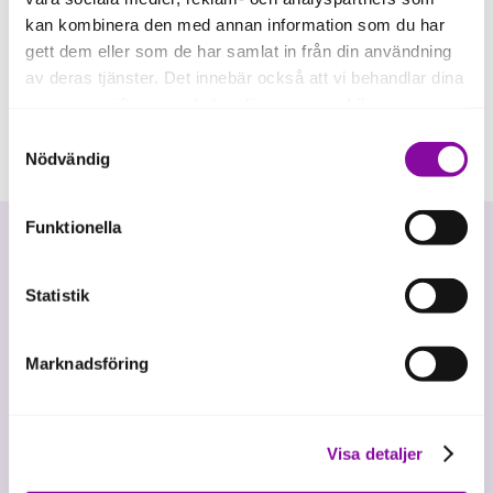
kan kombinera den med annan information som du har
gett dem eller som de har samlat in från din användning
av deras tjänster. Det innebär också att vi behandlar dina
personuppgifter som du kan läsa mer om
här
.
Samtyckesval
Om du klickar på avvisa kommer användning av kakor
Nödvändig
eller delning av information enligt ovan, inte att ske,
förutom för kakor som är nödvändiga för att hemsidan
Funktionella
ska fungera se mer under inställningar.
Statistik
Marknadsföring
Vi investerar i hållbar tillväxt
Visa detaljer