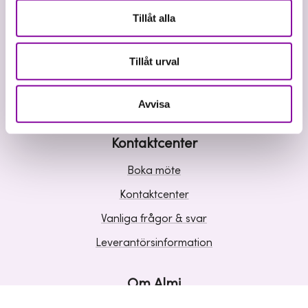
Våra tjänster
Tillåt alla
Lån
Riskkapital
Tillåt urval
Affärsutveckling
Kunskap och inspiration
Avvisa
Kontaktcenter
Boka möte
Kontaktcenter
Vanliga frågor & svar
Leverantörsinformation
Om Almi