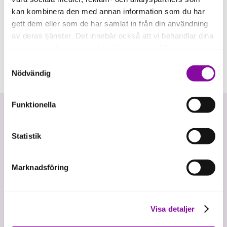
kan kombinera den med annan information som du har
gett dem eller som de har samlat in från din användning
av deras tjänster. Det innebär också att vi behandlar dina
personuppgifter som du kan läsa mer om
här
.
Samtyckesval
Om du klickar på avvisa kommer användning av kakor
Nödvändig
eller delning av information enligt ovan, inte att ske,
förutom för kakor som är nödvändiga för att hemsidan
Funktionella
ska fungera se mer under inställningar.
Statistik
Marknadsföring
Vi investerar i hållbar tillväxt
Visa detaljer