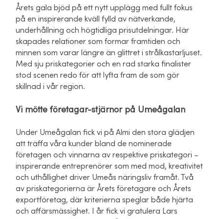
Årets gala bjöd på ett nytt upplägg med fullt fokus
på en inspirerande kväll fylld av nätverkande,
underhållning och högtidliga prisutdelningar. Här
skapades relationer som formar framtiden och
minnen som varar längre än glittret i strålkastarljuset.
Med sju priskategorier och en rad starka finalister
stod scenen redo för att lyfta fram de som gör
skillnad i vår region.
Vi mötte företagar-stjärnor på Umeågalan
Under Umeågalan fick vi på Almi den stora glädjen
att träffa våra kunder bland de nominerade
företagen och vinnarna av respektive priskategori –
inspirerande entreprenörer som med mod, kreativitet
och uthållighet driver Umeås näringsliv framåt. Två
av priskategorierna är Årets företagare och Årets
exportföretag, där kriterierna speglar både hjärta
och affärsmässighet. I år fick vi gratulera Lars