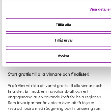
Omsättning på minst 1 miljon kronor (senaste
räkenskapsåret)
Visa detalje
Positivt resultat de två senaste räkenskapsåren
Exportandelen ska uppgå till minst 50 % av
Tillåt alla
omsättningen (senaste räkenskapsåret)
Juryn gör en samlad bedömning baserad på
Tillåt urval
offentliga data, företagsunderlag, intervjuer och
analyser. Bedömningen väger in företagets resurser,
Avvisa
exportutveckling och framtidsplaner.
Stort grattis till alla vinnare och finalister!
Vi på Almi vill rikta ett varmt grattis till alla vinnare och
finalister. Ert mod, er innovationskraft och ert
engagemang är en drivande kraft för hela regionen.
Som tillväxtpartner är vi stolta över att få följa er
resa och bidra med rådgivning och finansiering som