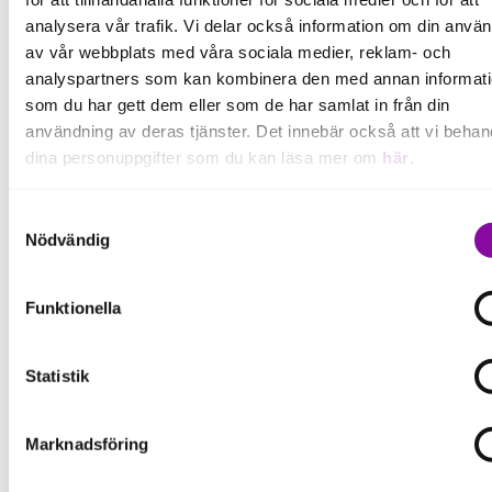
analysera vår trafik. Vi delar också information om din anvä
av vår webbplats med våra sociala medier, reklam- och
analyspartners som kan kombinera den med annan informat
Lars Brandt, Seaflex, vinnare av Årets företagare och Årets
Exportpris, flankerad av våra rådgivare Johannes Pers
som du har gett dem eller som de har samlat in från din
och Elisabeth Rönnblom.
användning av deras tjänster. Det innebär också att vi behan
dina personuppgifter som du kan läsa mer om
här
.
Om du klickar på avvisa kommer användning av kakor eller
Samtyckesval
Årets exportföretag – mod att erövra nya
delning av information enligt ovan, inte att ske, förutom för k
Nödvändig
marknader
som är nödvändiga för att hemsidan ska fungera se mer und
inställningar.
Priset uppmärksammar företag som framgångsrikt
Funktionella
har utvecklat sin verksamhet genom satsningar på
export. Syftet är att inspirera fler företag att växa på
Statistik
internationella marknader och därigenom bidra till
ökad tillväxt och lönsamhet. Grundkriterierna är:
Marknadsföring
Minst tre årsredovisningar