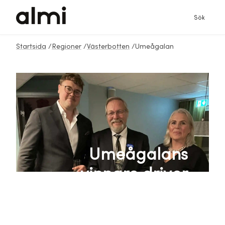
Sök
Startsida
/
Regioner
/
Västerbotten
/
Umeågalan
Umeågalans
vinnare driver
Umeås näringsliv
framåt