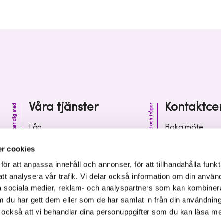
Våra tjänster
Kontaktce
Vi hjälper dig med
Kontakt och frågor
Lån
Boka möte
Riskkapital
Kontaktcenter
r cookies
Affärsutveckling
Vanliga frågor 
r att anpassa innehåll och annonser, för att tillhandahålla funkt
att analysera vår trafik. Vi delar också information om din använ
Kunskap och inspiration
Leverantörsinf
 sociala medier, reklam- och analyspartners som kan kombiner
 du har gett dem eller som de har samlat in från din användnin
r också att vi behandlar dina personuppgifter som du kan läsa m