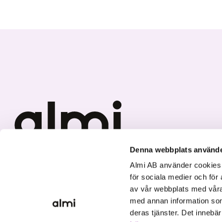
Denna webbplats använde
Vi investerar i hållbar tillväxt
Almi AB använder cookies fö
för sociala medier och för 
av vår webbplats med våra
med annan information som
deras tjänster. Det innebä