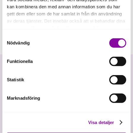
kan kombinera den med annan information som du har
gett dem eller som de har samlat in från din användning
av deras tjänster. Det innebär också att vi behandlar dina
personuppgifter som du kan läsa mer om
här
.
Samtyckesval
Om du klickar på avvisa kommer användning av kakor
Nödvändig
eller delning av information enligt ovan, inte att ske,
förutom för kakor som är nödvändiga för att hemsidan
Funktionella
ska fungera se mer under inställningar.
Statistik
Marknadsföring
Vi investerar i hållbar tillväxt
Visa detaljer