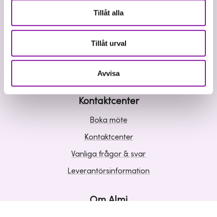
Våra tjänster
Tillåt alla
Lån
Riskkapital
Tillåt urval
Affärsutveckling
Kunskap och inspiration
Avvisa
Kontaktcenter
Boka möte
Kontaktcenter
Vanliga frågor & svar
Leverantörsinformation
Om Almi