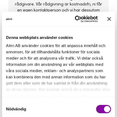
rådgivare. Vår rådgivning är kostnadsfri, ni får
en egen kontaktperson och vi har dessutom
ingångar till företagsrådgivarna på alla lokala
banker. Anmäl intresse via länken nedan så
hör vi av oss inom kort!
Denna webbplats använder cookies
Almi AB använder cookies för att anpassa innehåll och
annonser, för att tillhandahålla funktioner för sociala
medier och för att analysera vår trafik. Vi delar också
information om din användning av vår webbplats med
våra sociala medier, reklam- och analyspartners som
kan kombinera den med annan information som du har
gett dem eller som de har samlat in från din användning
av deras tjänster. Det innebär också att vi behandlar dina
personuppgifter som du kan läsa mer om
här
.
Samtyckesval
Om du klickar på avvisa kommer användning av kakor
Nödvändig
eller delning av information enligt ovan, inte att ske,