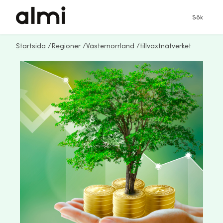
Sök
Startsida
/
Regioner
/
Västernorrland
/
tillväxtnätverket