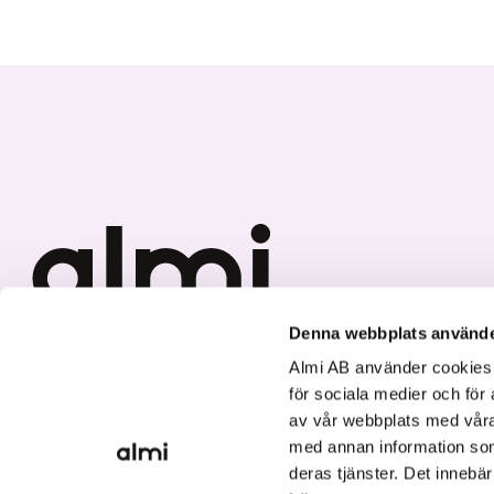
Denna webbplats använde
Vi investerar i hållbar tillväxt
Almi AB använder cookies fö
för sociala medier och för 
av vår webbplats med våra
med annan information som
deras tjänster. Det innebä