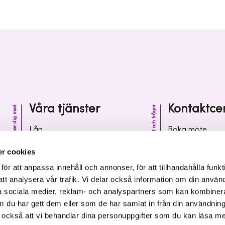
Våra tjänster
Kontaktce
Vi hjälper dig med
Kontakt och frågor
Lån
Boka möte
Riskkapital
Kontaktcenter
r cookies
Affärsutveckling
Vanliga frågor 
r att anpassa innehåll och annonser, för att tillhandahålla funkt
att analysera vår trafik. Vi delar också information om din använ
Kunskap och inspiration
Leverantörsinf
 sociala medier, reklam- och analyspartners som kan kombiner
 du har gett dem eller som de har samlat in från din användnin
r också att vi behandlar dina personuppgifter som du kan läsa m