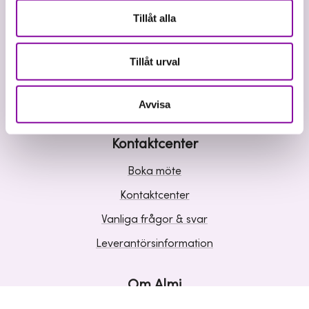
Våra tjänster
Tillåt alla
Lån
Riskkapital
Tillåt urval
Affärsutveckling
Kunskap och inspiration
Avvisa
Kontaktcenter
Boka möte
Kontaktcenter
Vanliga frågor & svar
Leverantörsinformation
Om Almi