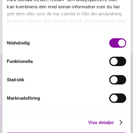
kan kombinera den med annan information som du har
gett dem eller som de har samlat in från din användning
av deras tjänster. Det innebär också att vi behandlar dina
personuppgifter som du kan läsa mer om
här
.
Samtyckesval
Om du klickar på avvisa kommer användning av kakor
Nödvändig
eller delning av information enligt ovan, inte att ske,
förutom för kakor som är nödvändiga för att hemsidan
Funktionella
ska fungera se mer under inställningar.
Statistik
Marknadsföring
Vi investerar i hållbar tillväxt
Visa detaljer