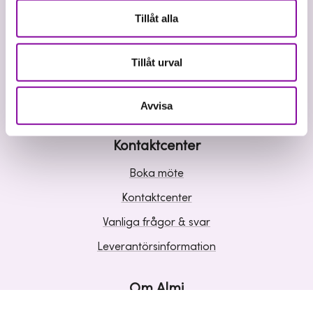
Våra tjänster
Tillåt alla
Lån
Riskkapital
Tillåt urval
Affärsutveckling
Kunskap och inspiration
Avvisa
Kontaktcenter
Boka möte
Kontaktcenter
Vanliga frågor & svar
Leverantörsinformation
Om Almi