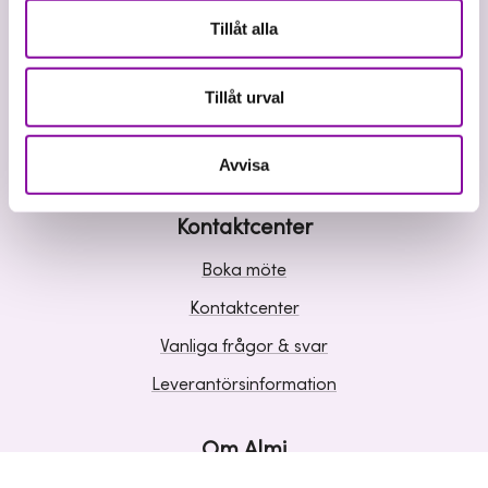
Våra tjänster
Tillåt alla
Lån
Riskkapital
Tillåt urval
Affärsutveckling
Kunskap och inspiration
Avvisa
Kontaktcenter
Boka möte
Kontaktcenter
Vanliga frågor & svar
Leverantörsinformation
Om Almi