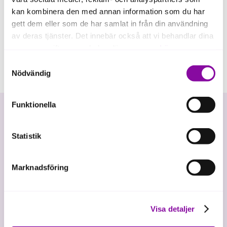
kan kombinera den med annan information som du har
gett dem eller som de har samlat in från din användning
av deras tjänster. Det innebär också att vi behandlar dina
personuppgifter som du kan läsa mer om
här
.
Samtyckesval
Om du klickar på avvisa kommer användning av kakor
Nödvändig
eller delning av information enligt ovan, inte att ske,
förutom för kakor som är nödvändiga för att hemsidan
Funktionella
ska fungera se mer under inställningar.
Statistik
Marknadsföring
Vi investerar i hållbar tillväxt
Visa detaljer