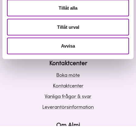
Våra tjänster
Tillåt alla
Lån
Riskkapital
Tillåt urval
Affärsutveckling
Kunskap och inspiration
Avvisa
Kontaktcenter
Boka möte
Kontaktcenter
Vanliga frågor & svar
Leverantörsinformation
Om Almi