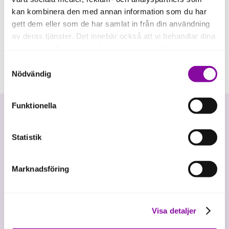
kan kombinera den med annan information som du har
gett dem eller som de har samlat in från din användning
av deras tjänster. Det innebär också att vi behandlar dina
personuppgifter som du kan läsa mer om
här
.
Samtyckesval
Om du klickar på avvisa kommer användning av kakor
Nödvändig
eller delning av information enligt ovan, inte att ske,
förutom för kakor som är nödvändiga för att hemsidan
Funktionella
ska fungera se mer under inställningar.
Statistik
Marknadsföring
Vi investerar i hållbar tillväxt
Visa detaljer