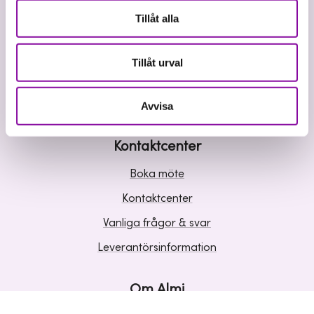
Våra tjänster
Tillåt alla
Lån
Riskkapital
Tillåt urval
Affärsutveckling
Kunskap och inspiration
Avvisa
Kontaktcenter
Boka möte
Kontaktcenter
Vanliga frågor & svar
Leverantörsinformation
Om Almi