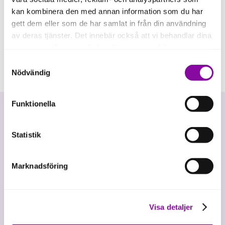
kan kombinera den med annan information som du har
gett dem eller som de har samlat in från din användning
av deras tjänster. Det innebär också att vi behandlar dina
personuppgifter som du kan läsa mer om
här
.
Samtyckesval
Om du klickar på avvisa kommer användning av kakor
Nödvändig
eller delning av information enligt ovan, inte att ske,
förutom för kakor som är nödvändiga för att hemsidan
Funktionella
ska fungera se mer under inställningar.
Statistik
Marknadsföring
Vi investerar i hållbar tillväxt
Visa detaljer