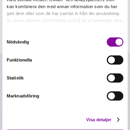
kan kombinera den med annan information som du har
gett dem eller som de har samlat in från din användning
av deras tjänster. Det innebär också att vi behandlar dina
personuppgifter som du kan läsa mer om
här
.
Samtyckesval
Om du klickar på avvisa kommer användning av kakor
Nödvändig
eller delning av information enligt ovan, inte att ske,
förutom för kakor som är nödvändiga för att hemsidan
Funktionella
ska fungera se mer under inställningar.
Statistik
Marknadsföring
Vi investerar i hållbar tillväxt
Visa detaljer