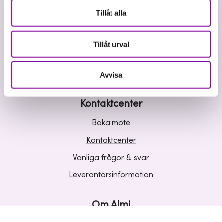
Våra tjänster
Tillåt alla
Lån
Riskkapital
Tillåt urval
Affärsutveckling
Kunskap och inspiration
Avvisa
Kontaktcenter
Boka möte
Kontaktcenter
Vanliga frågor & svar
Leverantörsinformation
Om Almi