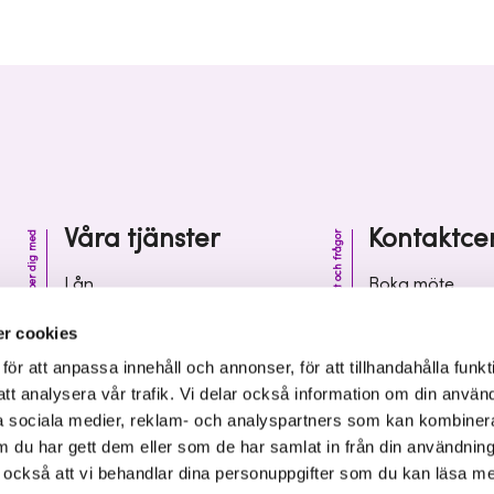
Våra tjänster
Kontaktce
Vi hjälper dig med
Kontakt och frågor
Lån
Boka möte
Riskkapital
Kontaktcenter
r cookies
Affärsutveckling
Vanliga frågor 
r att anpassa innehåll och annonser, för att tillhandahålla funkt
att analysera vår trafik. Vi delar också information om din använ
Kunskap och inspiration
Leverantörsinf
 sociala medier, reklam- och analyspartners som kan kombiner
 du har gett dem eller som de har samlat in från din användnin
r också att vi behandlar dina personuppgifter som du kan läsa m