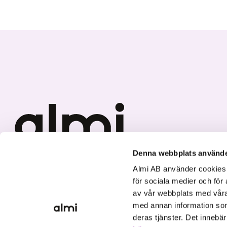
Denna webbplats använde
Vi investerar i hållbar tillväxt
Almi AB använder cookies fö
för sociala medier och för 
av vår webbplats med våra
med annan information som
deras tjänster. Det innebä