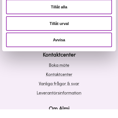
Våra tjänster
Tillåt alla
Lån
Riskkapital
Tillåt urval
Affärsutveckling
Kunskap och inspiration
Avvisa
Kontaktcenter
Boka möte
Kontaktcenter
Vanliga frågor & svar
Leverantörsinformation
Om Almi