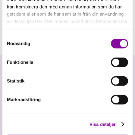
kan kombinera den med annan information som du har
gett dem eller som de har samlat in från din användning
av deras tjänster. Det innebär också att vi behandlar dina
personuppgifter som du kan läsa mer om
här
.
Samtyckesval
Om du klickar på avvisa kommer användning av kakor
Nödvändig
eller delning av information enligt ovan, inte att ske,
förutom för kakor som är nödvändiga för att hemsidan
Funktionella
ska fungera se mer under inställningar.
Statistik
Marknadsföring
Vi investerar i hållbar tillväxt
Visa detaljer