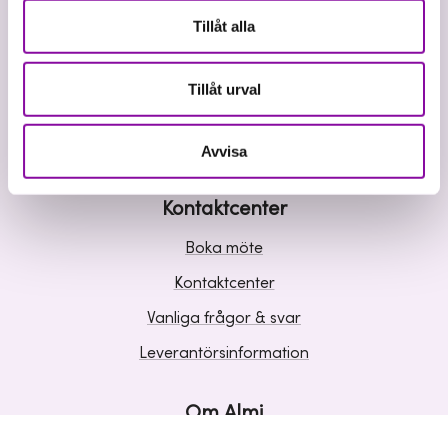
Våra tjänster
Tillåt alla
Lån
Riskkapital
Tillåt urval
Affärsutveckling
Kunskap och inspiration
Avvisa
Kontaktcenter
Boka möte
Kontaktcenter
Vanliga frågor & svar
Leverantörsinformation
Om Almi