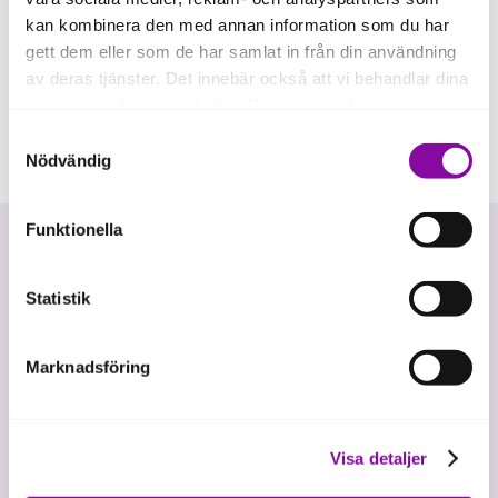
kan kombinera den med annan information som du har
gett dem eller som de har samlat in från din användning
av deras tjänster. Det innebär också att vi behandlar dina
personuppgifter som du kan läsa mer om
här
.
Samtyckesval
Om du klickar på avvisa kommer användning av kakor
Nödvändig
eller delning av information enligt ovan, inte att ske,
förutom för kakor som är nödvändiga för att hemsidan
Funktionella
ska fungera se mer under inställningar.
Statistik
Marknadsföring
Vi investerar i hållbar tillväxt
Visa detaljer