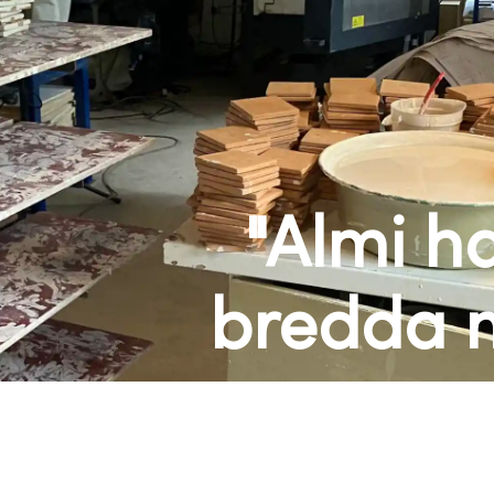
"Almi h
bredda m