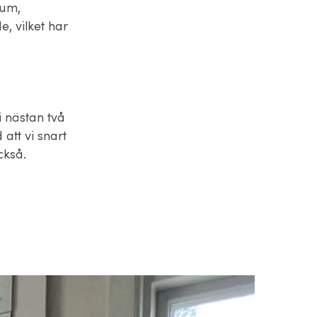
rum,
, vilket har
i nästan två
att vi snart
också.