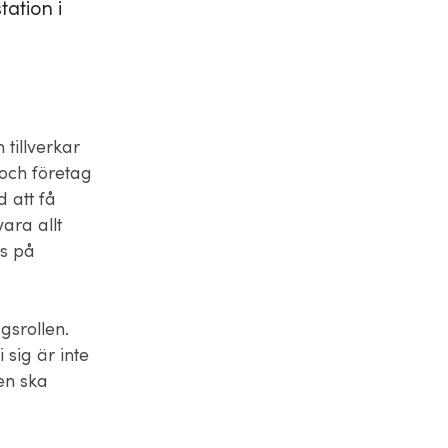
ation i
 tillverkar
och företag
d att få
ara allt
us på
gsrollen.
 sig är inte
ten ska