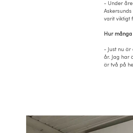
- Under åre
Askersunds 
varit viktig
Hur många j
- Just nu är
år. Jag har
är två på he