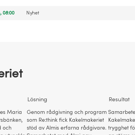
, 08:00
Nyhet
riet
Lösning
Resultat
des Maria
Genom rådgivning och program
Samarbetet
tsbänken,
som Re:think fick Kakelmakeriet
Kakelmaker
d och
stöd av Almis erfarna rådgivare.
trygghet fö