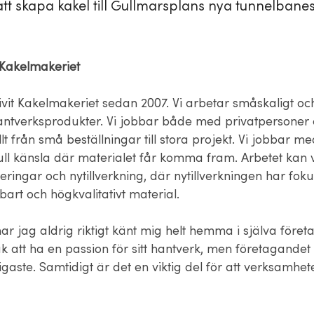
tt skapa kakel till Gullmarsplans nya tunnelbanest
.
Kakelmakeriet
ivit Kakelmakeriet sedan 2007. Vi arbetar småskaligt och
antverksprodukter. Vi jobbar både med privatpersoner 
llt från små beställningar till stora projekt. Vi jobbar me
ull känsla där materialet får komma fram. Arbetet kan v
eringar och nytillverkning, där nytillverkningen har fok
lbart och högkvalitativt material.
r jag aldrig riktigt känt mig helt hemma i själva företa
k att ha en passion för sitt hantverk, men företagandet i
oligaste. Samtidigt är det en viktig del för att verksamhe