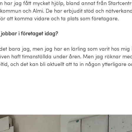
n har jag fått mycket hjälp, bland annat från Startcent
kommun och Almi. De har erbjudit stöd och nätverkande
t för att komma vidare och ta plats som företagare.
obbar i företaget idag?
 det bara jag, men jag har en lärling som varit hos mig 
 även haft timanställda under åren. Men jag räknar med 
ltid, och det kan bli aktuellt att ta in någon ytterligare 