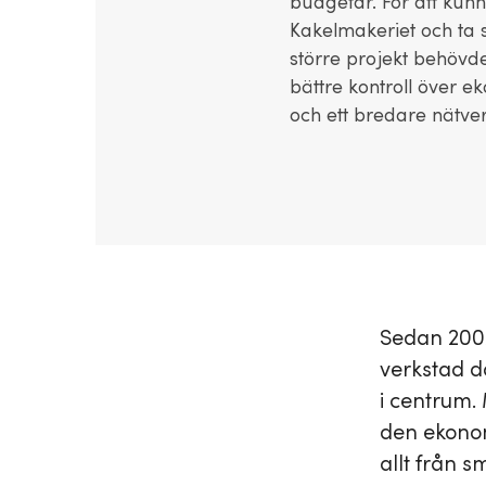
budgetar. För att kun
Kakelmakeriet och ta 
större projekt behövd
bättre kontroll över e
och ett bredare nätver
Sedan 2007
verkstad d
i centrum. 
den ekonom
allt från sm