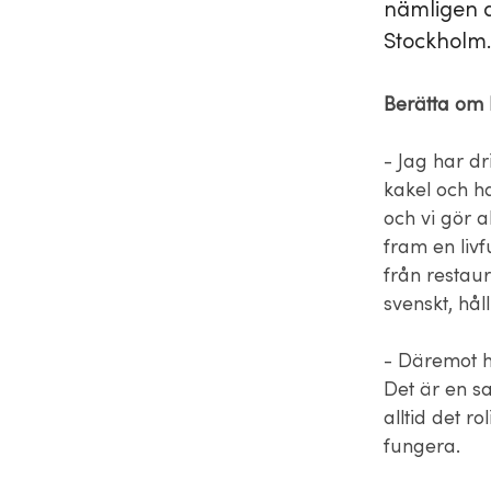
nämligen a
Stockholm
Berätta om 
- Jag har dr
kakel och h
och vi gör a
fram en livf
från restaur
svenskt, hål
- Däremot ha
Det är en sa
alltid det r
fungera.