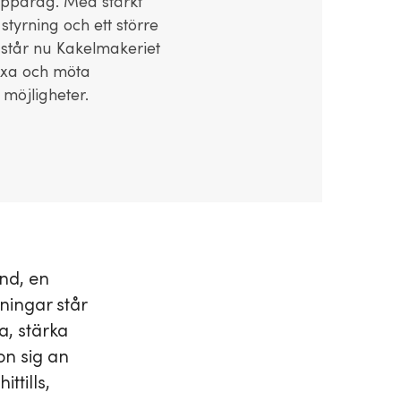
uppdrag. Med stärkt
tyrning och ett större
 står nu Kakelmakeriet
äxa och möta
 möjligheter.
nd, en
ningar står
a, stärka
on sig an
ttills,