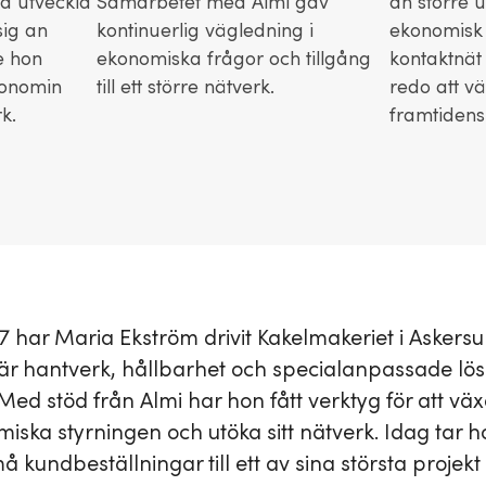
na utveckla
Samarbetet med Almi gav
an större 
sig an
kontinuerlig vägledning i
ekonomisk s
e hon
ekonomiska frågor och tillgång
kontaktnät
konomin
till ett större nätverk.
redo att v
k.
framtidens
 har Maria Ekström drivit Kakelmakeriet i Askersu
är hantverk, hållbarhet och specialanpassade lös
Med stöd från Almi har hon fått verktyg för att väx
iska styrningen och utöka sitt nätverk. Idag tar h
å kundbeställningar till ett av sina största projekt hi