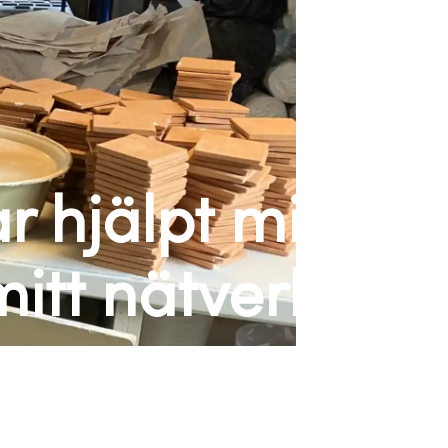
ar hjälpt mig
itt nätverk"