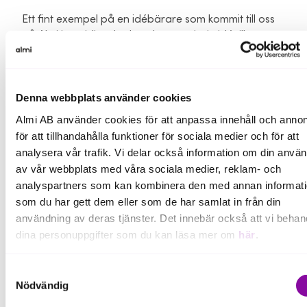
Ett fint exempel på en idébärare som kommit till oss
på Almi i ett tidigt skede och nu tagit sin idé till
marknaden är Jenny Nilsson som är grundare till HR-
techföretaget Zmartrest. Zmartrest är en innovativ
tjänst som hjälper företag och medarbetare att hitta
Denna webbplats använder cookies
ohållbara mönster i arbetssituationer på
arbetsplatsen. Med smart teknologi och en sensor
Almi AB använder cookies för att anpassa innehåll och annon
som placeras på kroppen under arbetstid samlar
för att tillhandahålla funktioner för sociala medier och för att
Zmartrest in data som kan mäta och hjälpa företag
analysera vår trafik. Vi delar också information om din anvä
att förstå när och i vilka arbetsprocesser till exempel
av vår webbplats med våra sociala medier, reklam- och
dold stress uppstår. Jenny Nilssons bakgrund är som
analyspartners som kan kombinera den med annan informat
beteendevetare och hon fick genom oss på Almi i ett
som du har gett dem eller som de har samlat in från din
tidigt skede både affärsrådgivning och finansiellt
användning av deras tjänster. Det innebär också att vi behan
stöd att sammanföra idén om beteendevetenskap
dina personuppgifter som du kan läsa mer om
här
.
och modern teknik. Jenny menar, när hon tittar i
backspegeln, att det var kombinationen av
Om du klickar på avvisa kommer användning av kakor eller
affärsrådgivning och lån via Almi som var
Samtyckesval
delning av information enligt ovan, inte att ske, förutom för k
Nödvändig
avgörande för att faktiskt kunna stegen framåt med
som är nödvändiga för att hemsidan ska fungera se mer und
företagets innovation och slutligen bli