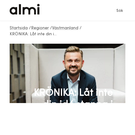
Sök
Startsida
/
Regioner
/
Västmanland
/
KRÖNIKA: Låt inte din idé stanna i ”byrålådan”!
KRÖNIKA: Låt inte
din idé stanna i
”byrålådan”!