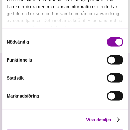
kan kombinera den med annan information som du har
gett dem eller som de har samlat in från din användning
av deras tjänster. Det innebär också att vi behandlar dina
personuppgifter som du kan läsa mer om
här
.
Samtyckesval
Om du klickar på avvisa kommer användning av kakor
Nödvändig
eller delning av information enligt ovan, inte att ske,
förutom för kakor som är nödvändiga för att hemsidan
Funktionella
ska fungera se mer under inställningar.
Statistik
Marknadsföring
Vi investerar i hållbar tillväxt
Visa detaljer