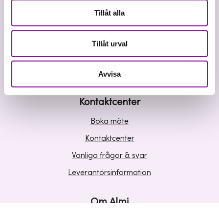
Våra tjänster
Tillåt alla
Lån
Riskkapital
Tillåt urval
Affärsutveckling
Kunskap och inspiration
Avvisa
Kontaktcenter
Boka möte
Kontaktcenter
Vanliga frågor & svar
Leverantörsinformation
Om Almi