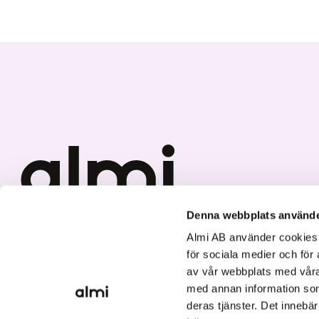
Denna webbplats använde
Vi investerar i hållbar tillväxt
Almi AB använder cookies fö
för sociala medier och för 
av vår webbplats med våra
med annan information som
deras tjänster. Det innebä