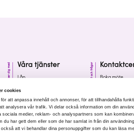
Våra tjänster
Kontaktce
Vi hjälper dig med
Kontakt och frågor
Lån
Boka möte
Riskkapital
Kontaktcenter
r cookies
Affärsutveckling
Vanliga frågor 
r att anpassa innehåll och annonser, för att tillhandahålla funkt
att analysera vår trafik. Vi delar också information om din använ
Kunskap och inspiration
Leverantörsinf
 sociala medier, reklam- och analyspartners som kan kombiner
 du har gett dem eller som de har samlat in från din användnin
r också att vi behandlar dina personuppgifter som du kan läsa m