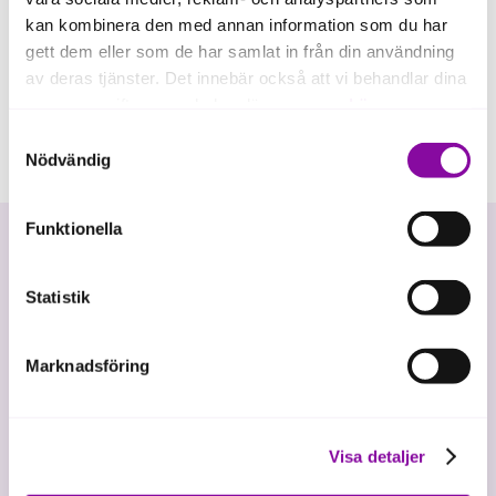
kan kombinera den med annan information som du har
gett dem eller som de har samlat in från din användning
av deras tjänster. Det innebär också att vi behandlar dina
personuppgifter som du kan läsa mer om
här
.
Samtyckesval
Om du klickar på avvisa kommer användning av kakor
Nödvändig
eller delning av information enligt ovan, inte att ske,
förutom för kakor som är nödvändiga för att hemsidan
Funktionella
ska fungera se mer under inställningar.
Statistik
Marknadsföring
Vi investerar i hållbar tillväxt
Visa detaljer