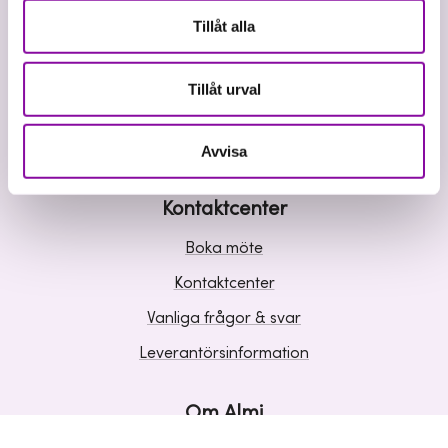
Våra tjänster
Tillåt alla
Lån
Riskkapital
Tillåt urval
Affärsutveckling
Kunskap och inspiration
Avvisa
Kontaktcenter
Boka möte
Kontaktcenter
Vanliga frågor & svar
Leverantörsinformation
Om Almi