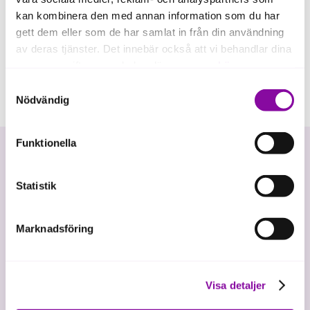
kan kombinera den med annan information som du har
gett dem eller som de har samlat in från din användning
av deras tjänster. Det innebär också att vi behandlar dina
personuppgifter som du kan läsa mer om
här
.
Samtyckesval
Om du klickar på avvisa kommer användning av kakor
Nödvändig
eller delning av information enligt ovan, inte att ske,
förutom för kakor som är nödvändiga för att hemsidan
Funktionella
ska fungera se mer under inställningar.
Statistik
Marknadsföring
Vi investerar i hållbar tillväxt
Visa detaljer