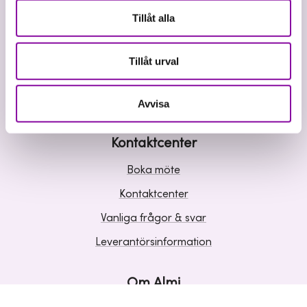
Våra tjänster
Tillåt alla
Lån
Riskkapital
Tillåt urval
Affärsutveckling
Kunskap och inspiration
Avvisa
Kontaktcenter
Boka möte
Kontaktcenter
Vanliga frågor & svar
Leverantörsinformation
Om Almi