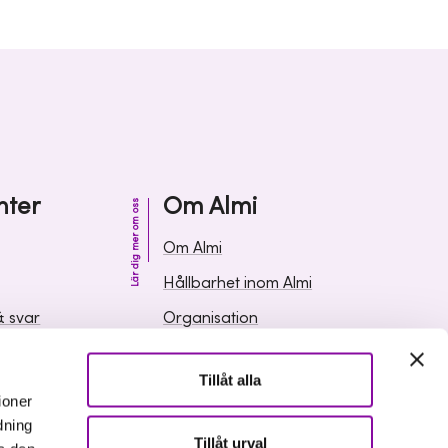
nter
Om Almi
Lär dig mer om oss
Om Almi
Hållbarhet inom Almi
& svar
Organisation
ormation
Karriär
Tillåt alla
Upphandlingar
ioner
Media och press
dning
Tillåt urval