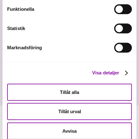
förutom för kakor som är nödvändiga för att hemsidan
Funktionella
ska fungera se mer under inställningar.
E-postadress
(obligatoriskt)
Statistik
Marknadsföring
Jag godkänner hantering av mina personuppgifter.
Så hanterar Almi dina personuppgifter
.
Visa detaljer
Prenumerera på vårt nyhetsbrev
Tillåt alla
Tillåt urval
Avvisa