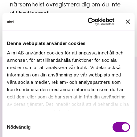
närsomhelst avregistrera dig om du inte
vill ha fler mejl.
Denna webbplats använder cookies
Almi AB använder cookies för att anpassa innehåll och
annonser, för att tillhandahålla funktioner för sociala
medier och för att analysera vår trafik. Vi delar också
Nyhetsbrev
information om din användning av vår webbplats med
våra sociala medier, reklam- och analyspartners som
Ja, jag vill anmäla mig till
kan kombinera den med annan information som du har
gett dem eller som de har samlat in från din användning
Almis nyhetsbrev!
av deras tjänster. Det innebär också att vi behandlar dina
personuppgifter som du kan läsa mer om
här
.
Registrera din e-postadress för att hålla dig
uppdaterad om vad som händer hos Almi. Fyra
Samtyckesval
Om du klickar på avvisa kommer användning av kakor
gånger per år får du nyheter, inspiration och
Nödvändig
praktiska tips för dig som är företagare.
eller delning av information enligt ovan, inte att ske,