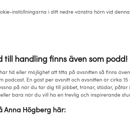
okie-inställningarna i ditt nedre vänstra hörn vid denn
d till handling finns även som podd!
ar tid eller möjlighet att titta på avsnitten så finns även 
 podcast. En gäst per avsnitt och avsnitten är cirka 15
yssna på när du tar dig till jobbet, tränar, städar, påtar 
ller bara när du vill ha en trevlig och inspirerande st
å Anna Högberg här: