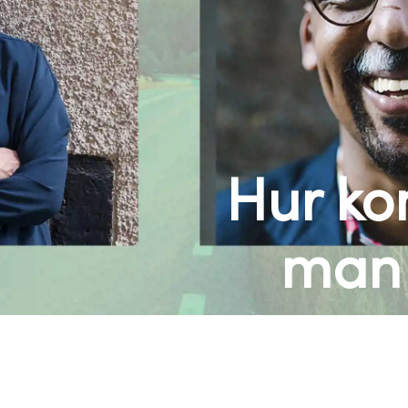
Hur k
man 