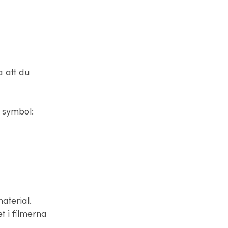
a att du
a symbol:
aterial.
t i filmerna