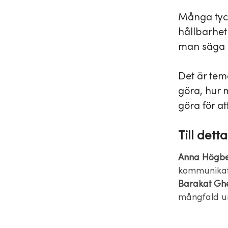
Många tyck
hållbarhet
man säga 
Det är tema
göra, hur 
göra för at
Till detta
Anna Högb
kommunikat
Barakat Gh
mångfald ur