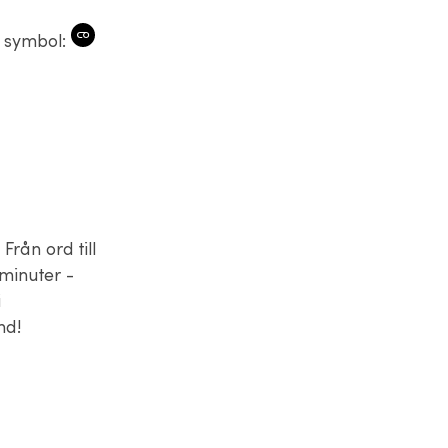
a symbol:
Från ord till
 minuter -
i
und!