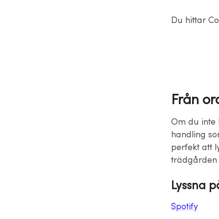
Du hittar Co
Från or
Om du inte h
handling som
perfekt att l
trädgården e
Lyssna p
Spotify