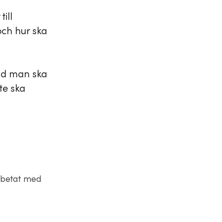
ill
ch hur ska
vad man ska
te ska
rbetat med