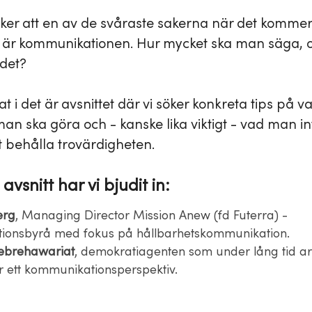
er att en av de svåraste sakerna när det kommer t
 är kommunikationen. Hur mycket ska man säga, o
det?
t i det är avsnittet där vi söker konkreta tips på 
man ska göra och - kanske lika viktigt - vad man in
t behålla trovärdigheten.
 avsnitt har vi bjudit in:
erg
, Managing Director Mission Anew (fd Futerra) -
ionsbyrå med fokus på hållbarhetskommunikation.
ebrehawariat
, demokratiagenten som under lång tid a
 ett kommunikationsperspektiv.