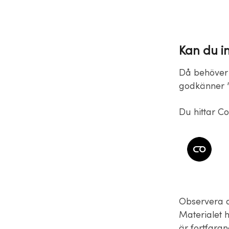
Kan du i
Då behöver 
godkänner 
Du hittar Co
Observera at
Materialet h
är fortfaran