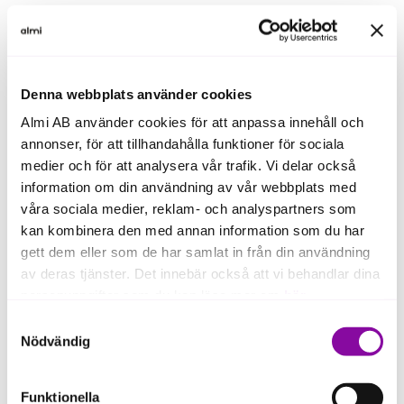
Missa inte detta, anmäl dig idag, då antalet platser
är begränsat!
För mer information kontakta:
Denna webbplats använder cookies
linda.hugosson@almi.se
Almi AB använder cookies för att anpassa innehåll och
Årets program
annonser, för att tillhandahålla funktioner för sociala
medier och för att analysera vår trafik. Vi delar också
10 september sändningen pågår mellan kl. 09.00-
information om din användning av vår webbplats med
13.00
våra sociala medier, reklam- och analyspartners som
kan kombinera den med annan information som du har
Johan Bergström (LUPREP, Lunds universitet)
gett dem eller som de har samlat in från din användning
av deras tjänster. Det innebär också att vi behandlar dina
Isabelle McAllister, Emma Westerlund (Novia): Att
personuppgifter som du kan läsa mer om
här
.
utbilda för det okända
Samtyckesval
Bikupa
Om du klickar på avvisa kommer användning av kakor
Nödvändig
eller delning av information enligt ovan, inte att ske,
Anna Engqvist (Lindahl): Resiliens ur ett affärsjuridiskt
förutom för kakor som är nödvändiga för att hemsidan
Funktionella
perspektiv
ska fungera se mer under inställningar.