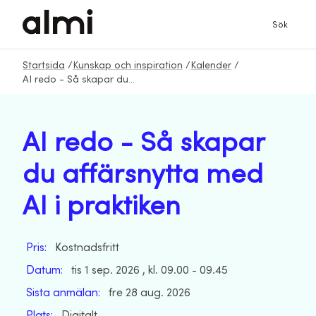
Sök
Startsida
/
Kunskap och inspiration
/
Kalender
/
AI redo - Så skapar du affärsnytta med AI i praktiken
AI redo - Så skapar
du affärsnytta med
AI i praktiken
Pris:
Kostnadsfritt
Datum:
tis 1 sep. 2026 , kl. 09.00 - 09.45
Sista anmälan:
fre 28 aug. 2026
Plats:
Digitalt