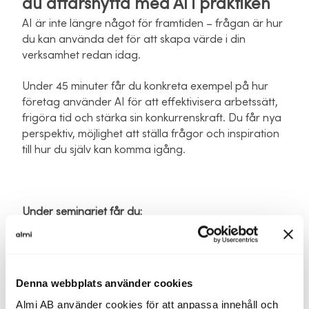
du affärsnytta med AI i praktiken
AI är inte längre något för framtiden – frågan är hur
du kan använda det för att skapa värde i din
verksamhet redan idag.
Under 45 minuter får du konkreta exempel på hur
företag använder AI för att effektivisera arbetssätt,
frigöra tid och stärka sin konkurrenskraft. Du får nya
perspektiv, möjlighet att ställa frågor och inspiration
till hur du själv kan komma igång.
Under seminariet får du:
En introduktion till AI ur ett affärsperspektiv
Exempel på hur företag använder AI i praktiken
Denna webbplats använder cookies
Insikter och inspiration om möjligheterna med AI och
Almi AB använder cookies för att anpassa innehåll och
hur du kommer igång.