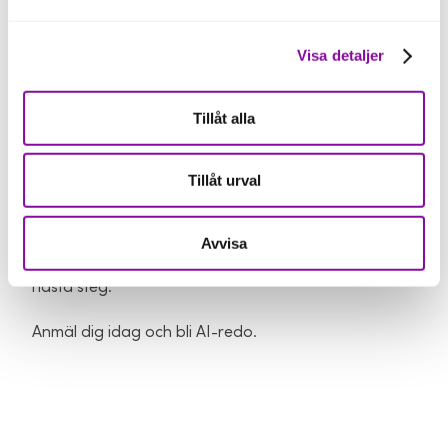
Seminariet leds av
Hannes Kaber och Markus Tornberg, rådgivare på
Visa detaljer
Almi
Tillåt alla
Vill du ta nästa steg?
Seminariet är en introduktion för dig som vill utforska
Tillåt urval
AI:s möjligheter. Efter seminariet finns möjlighet att
boka en individuell AI-workshop där vi tillsammans
identifierar de områden där AI kan skapa störst
Avvisa
nytta i just din verksamhet och tar fram konkreta
nästa steg.
Anmäl dig idag och bli AI-redo.