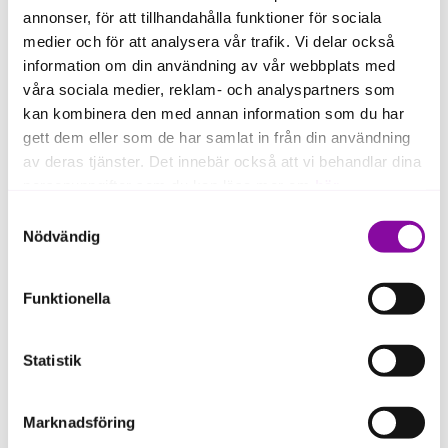
annonser, för att tillhandahålla funktioner för sociala
Möjlighet att ställa frågor till våra rådgivare
medier och för att analysera vår trafik. Vi delar också
information om din användning av vår webbplats med
våra sociala medier, reklam- och analyspartners som
För vem?
kan kombinera den med annan information som du har
För små eller medelstort företag som vill förstå hur AI
gett dem eller som de har samlat in från din användning
kan bidra till ökad effektivitet, utveckling och tillväxt.
av deras tjänster. Det innebär också att vi behandlar dina
personuppgifter som du kan läsa mer om
här
.
Datum och tid
Samtyckesval
Om du klickar på avvisa kommer användning av kakor
📅 1 september 2026
Nödvändig
🕘 09.00–09:45
eller delning av information enligt ovan, inte att ske,
förutom för kakor som är nödvändiga för att hemsidan
Funktionella
ska fungera se mer under inställningar.
Plats
Statistik
Digitalt via Teams
Teamslänk skickas separat innan seminariet.
Marknadsföring